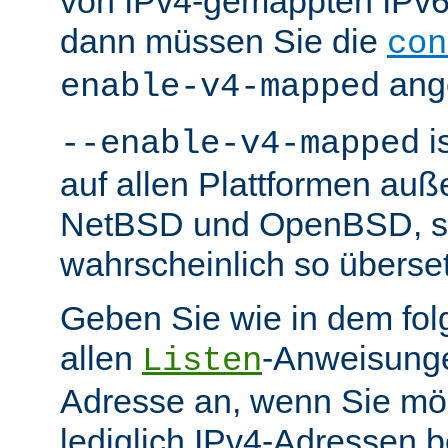
von IPv4-gemappten IPv6-
dann müssen Sie die
con
ang
enable-v4-mapped
i
--enable-v4-mapped
auf allen Plattformen au
NetBSD und OpenBSD, so 
wahrscheinlich so überse
Geben Sie wie in dem fol
allen
-Anweisunge
Listen
Adresse an, wenn Sie möc
lediglich IPv4-Adressen b