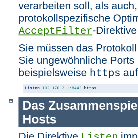
verarbeiten soll, als auch
protokollspezifische Opti
-Direktive
AcceptFilter
Sie müssen das Protokol
Sie ungewöhnliche Ports
beispielsweise
auf
https
Listen
192.170
.
2.1
:
8443
 https
Das Zusammenspiel 
Hosts
Die Direktive
impl
Listen