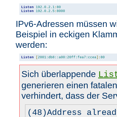
Listen
192.0
.
2.1
:
80
Listen
192.0
.
2.5
:
8000
IPv6-Adressen müssen wi
Beispiel in eckigen Kla
werden:
Listen
[
2001:db8::a00:20ff:fea7:ccea
]:
80
Sich überlappende
Lis
generieren einen fatalen
verhindert, dass der Ser
(48)Address alread