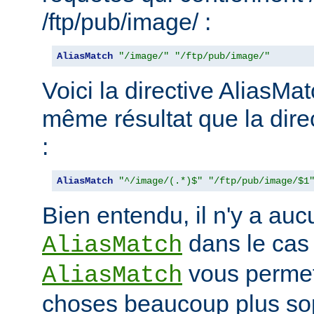
/ftp/pub/image/ :
AliasMatch
"/image/"
"/ftp/pub/image/"
Voici la directive AliasMat
même résultat que la dire
:
AliasMatch
"^/image/(.*)$"
"/ftp/pub/image/$1
Bien entendu, il n'y a aucu
dans le cas
AliasMatch
vous permet 
AliasMatch
choses beaucoup plus sop