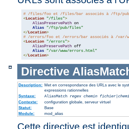
# /files/foo et /files/bar associés à /ftp/pu
<
Location
"/files"
>
AliasPreservePath
 on

Alias
"/ftp/pub/files"
</
Location
>
# /errors/foo et /errors/bar associés à /var/
<
Location
"/errors"
>
AliasPreservePath
 off

Alias
"/var/www/errors.html"
</
Location
>
Directive
AliasMatc
Description:
Met en correspondance des URLs avec le systèm
expressions rationnelles
Syntaxe:
AliasMatch
regex
chemin fichier
|
chem
Contexte:
configuration globale, serveur virtuel
Statut:
Base
Module:
mod_alias
Cette directive est identiq