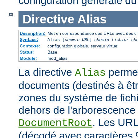
configuration générale du
Directive
Alias
Description:
Met en correspondance des URLs avec des ch
Syntaxe:
Alias [
chemin URL
]
chemin fichier
|
ch
Contexte:
configuration globale, serveur virtuel
Statut:
Base
Module:
mod_alias
La directive
permet
Alias
documents (destinés à êtr
zones du système de fichi
dehors de l'arborescence
. Les URL
DocumentRoot
(décodé avec caractères