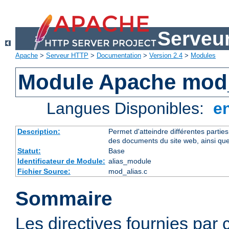
Serveu
Apache
>
Serveur HTTP
>
Documentation
>
Version 2.4
>
Modules
Module Apache mod_
Langues Disponibles:
e
Description:
Permet d'atteindre différentes partie
des documents du site web, ainsi que
Statut:
Base
Identificateur de Module:
alias_module
Fichier Source:
mod_alias.c
Sommaire
Les directives fournies par