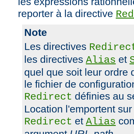
les expressions rationnell
reporter à la directive
Red
Note
Les directives
Redirec
les directives
et
Alias
quel que soit leur ordre 
le fichier de configuratio
définies au s
Redirect
Location l'emportent sur 
et
com
Redirect
Alias
argument
URL-path
.