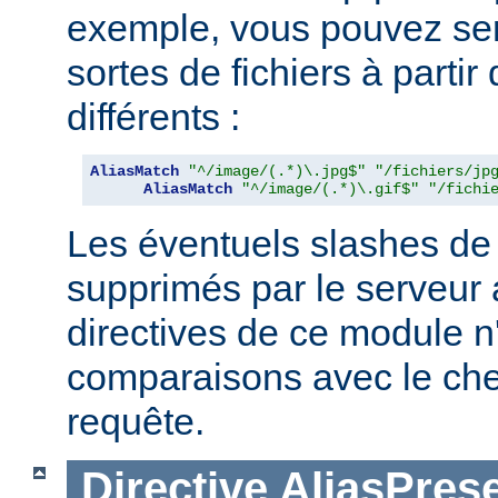
exemple, vous pouvez serv
sortes de fichiers à partir
différents :
AliasMatch
"^/image/(.*)\.jpg$"
"/fichiers/jp
AliasMatch
"^/image/(.*)\.gif$"
"/fichi
Les éventuels slashes de 
supprimés par le serveur 
directives de ce module n
comparaisons avec le ch
requête.
Directive
AliasPres