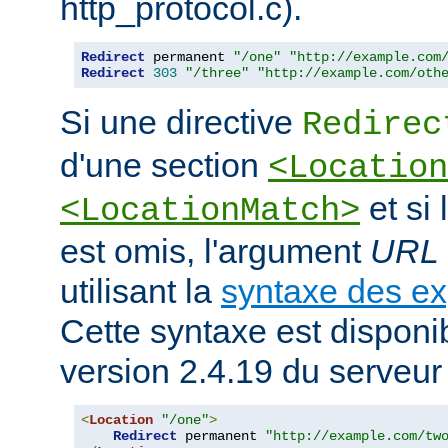
http_protocol.c).
Redirect
 permanent 
"/one"
"http://example.com
Redirect
303
"/three"
"http://example.com/oth
Si une directive
Redirec
d'une section
<Location
et si
<LocationMatch>
est omis, l'argument
URL
utilisant la
syntaxe des ex
Cette syntaxe est disponib
version 2.4.19 du serveu
<
Location
"/one"
>
Redirect
 permanent 
"http://example.com/tw