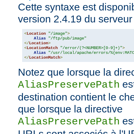
Cette syntaxe est disponib
version 2.4.19 du serveu
<
Location
"/image"
>
Alias
"/ftp/pub/image"
</
Location
>
<
LocationMatch
"/error/(?<NUMBER>[0-9]+)"
>
Alias
"/usr/local/apache/errors/%{env:MAT
</
LocationMatch
>
Notez que lorsque la dire
est
AliasPreservePath
destination contient le che
que lorsque la directive
est
AliasPreservePath
URLs sont associés à l'U