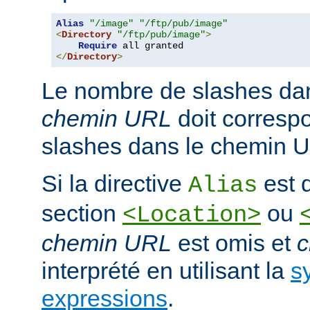
Alias
"/image"
"/ftp/pub/image"
<
Directory
"/ftp/pub/image"
>
Require
</
Directory
>
Le nombre de slashes da
chemin URL
doit corresp
slashes dans le chemin U
Si la directive
est d
Alias
section
ou
<Location>
chemin URL
est omis et
c
interprété en utilisant la
s
expressions
.