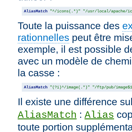
AliasMatch
"^/icons(.*)"
"/usr/local/apache/i
Toute la puissance des
e
rationnelles
peut être mise
exemple, il est possible d
avec un modèle de chemi
la casse :
AliasMatch
"(?i)^/image(.*)"
"/ftp/pub/image$
Il existe une différence su
:
cop
AliasMatch
Alias
toute portion supplémenta