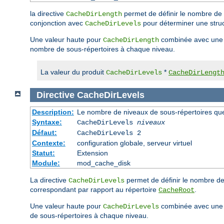
la directive
permet de définir le nombre de 
CacheDirLength
conjonction avec
pour déterminer une struc
CacheDirLevels
Une valeur haute pour
combinée avec une 
CacheDirLength
nombre de sous-répertoires à chaque niveau.
La valeur du produit
*
CacheDirLevels
CacheDirLengt
Directive
CacheDirLevels
Description:
Le nombre de niveaux de sous-répertoires qu
Syntaxe:
CacheDirLevels
niveaux
Défaut:
CacheDirLevels 2
Contexte:
configuration globale, serveur virtuel
Statut:
Extension
Module:
mod_cache_disk
La directive
permet de définir le nombre d
CacheDirLevels
correspondant par rapport au répertoire
.
CacheRoot
Une valeur haute pour
combinée avec une 
CacheDirLevels
de sous-répertoires à chaque niveau.