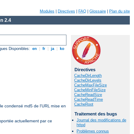
Modules
|
Directives
|
FAQ
|
Glossaire
|
Plan du site
n 2.4
gues Disponibles:
en
|
fr
|
ja
|
ko
Directives
CacheDirLength
CacheDirLevels
CacheMaxFileSize
CacheMinFileSize
CacheReadSize
CacheReadTime
CacheRoot
r le condensé md5 de l'URL mise en
Traitement des bugs
Journal des modifications de
pportée actuellement par ce
httpd
Problèmes connus