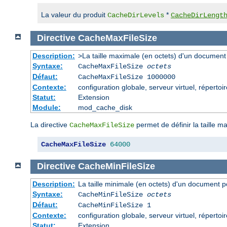
La valeur du produit
*
CacheDirLevels
CacheDirLengt
Directive
CacheMaxFileSize
Description:
>La taille maximale (en octets) d'un document
Syntaxe:
CacheMaxFileSize
octets
Défaut:
CacheMaxFileSize 1000000
Contexte:
configuration globale, serveur virtuel, répertoi
Statut:
Extension
Module:
mod_cache_disk
La directive
permet de définir la taille m
CacheMaxFileSize
CacheMaxFileSize
64000
Directive
CacheMinFileSize
Description:
La taille minimale (en octets) d'un document p
Syntaxe:
CacheMinFileSize
octets
Défaut:
CacheMinFileSize 1
Contexte:
configuration globale, serveur virtuel, répertoi
Statut:
Extension