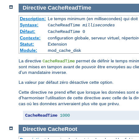
Directive
CacheReadTime
Description:
Le temps minimum (en millisecondes) qui doit 
Syntaxe:
CacheReadTime
millisecondes
Défaut:
CacheReadTime 0
Contexte:
configuration globale, serveur virtuel, répertoi
Statut:
Extension
Module:
mod_cache_disk
La directive
permet de définir le temps mini
CacheReadTime
sont mises en tampon avant de pouvoir être envoyées au cli
d'un mandataire inverse.
La valeur par défaut zéro désactive cette option.
Cette directive ne prend effet que lorsque les données sont 
d'harmoniser l'utilisation de cette directive avec celle de la di
cas où les données arriveraient plus vite que prévu.
CacheReadTime
1000
Directive
CacheRoot