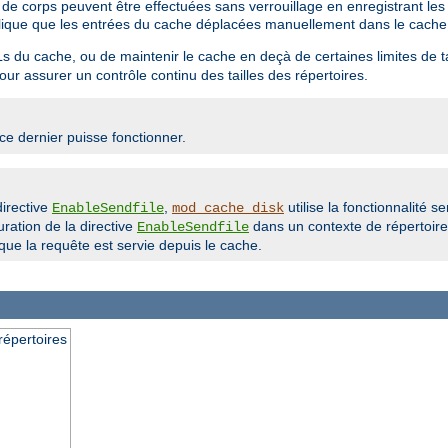
t de corps peuvent être effectuées sans verrouillage en enregistrant le
implique que les entrées du cache déplacées manuellement dans le cache
s du cache, ou de maintenir le cache en deçà de certaines limites de t
ur assurer un contrôle continu des tailles des répertoires.
e dernier puisse fonctionner.
directive
,
utilise la fonctionnalité se
EnableSendfile
mod_cache_disk
uration de la directive
dans un contexte de répertoire 
EnableSendfile
ue la requête est servie depuis le cache.
épertoires