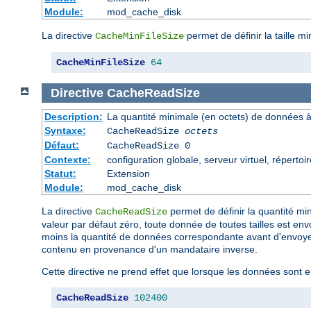
Module:
mod_cache_disk
La directive
permet de définir la taille m
CacheMinFileSize
CacheMinFileSize
64
Directive
CacheReadSize
Description:
La quantité minimale (en octets) de données à 
Syntaxe:
CacheReadSize
octets
Défaut:
CacheReadSize 0
Contexte:
configuration globale, serveur virtuel, répertoi
Statut:
Extension
Module:
mod_cache_disk
La directive
permet de définir la quantité min
CacheReadSize
valeur par défaut zéro, toute donnée de toutes tailles est en
moins la quantité de données correspondante avant d'envoye
contenu en provenance d'un mandataire inverse.
Cette directive ne prend effet que lorsque les données sont e
CacheReadSize
102400