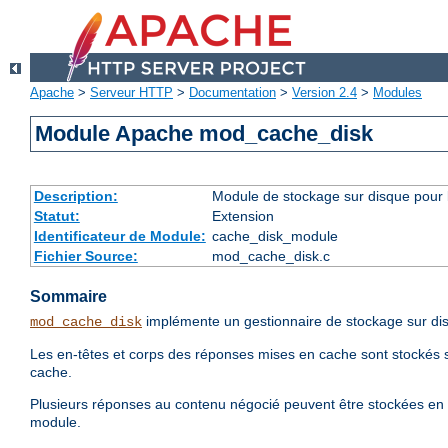
Apache
>
Serveur HTTP
>
Documentation
>
Version 2.4
>
Modules
Module Apache mod_cache_disk
Description:
Module de stockage sur disque pour l
Statut:
Extension
Identificateur de Module:
cache_disk_module
Fichier Source:
mod_cache_disk.c
Sommaire
implémente un gestionnaire de stockage sur di
mod_cache_disk
Les en-têtes et corps des réponses mises en cache sont stockés 
cache.
Plusieurs réponses au contenu négocié peuvent être stockées en 
module.