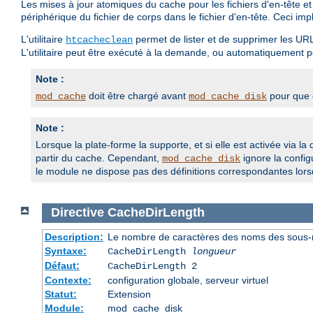
Les mises à jour atomiques du cache pour les fichiers d'en-tête e
périphérique du fichier de corps dans le fichier d'en-tête. Ceci 
L'utilitaire
permet de lister et de supprimer les URL
htcacheclean
L'utilitaire peut être exécuté à la demande, ou automatiquement po
Note :
doit être chargé avant
pour que c
mod_cache
mod_cache_disk
Note :
Lorsque la plate-forme la supporte, et si elle est activée via la 
partir du cache. Cependant,
ignore la config
mod_cache_disk
le module ne dispose pas des définitions correspondantes lorsq
Directive
CacheDirLength
Description:
Le nombre de caractères des noms des sous-r
Syntaxe:
CacheDirLength
longueur
Défaut:
CacheDirLength 2
Contexte:
configuration globale, serveur virtuel
Statut:
Extension
Module:
mod_cache_disk