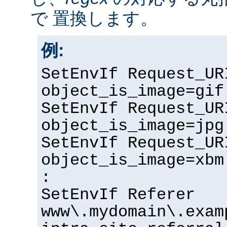
で 置換します。
例:
SetEnvIf Request_UR
object_is_image=gif
SetEnvIf Request_UR
object_is_image=jpg
SetEnvIf Request_UR
object_is_image=xbm
:
SetEnvIf Referer
www\.mydomain\.exam