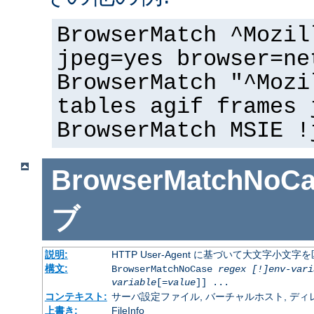
BrowserMatch ^Mozil
jpeg=yes browser=ne
BrowserMatch "^Mozi
tables agif frames 
BrowserMatch MSIE !
BrowserMatchNoCa
ブ
説明:
HTTP User-Agent に基づいて大文字小
構文:
BrowserMatchNoCase
regex [!]env-vari
variable
[=
value
]] ...
コンテキスト:
サーバ設定ファイル, バーチャルホスト, ディレクトリ
上書き:
FileInfo