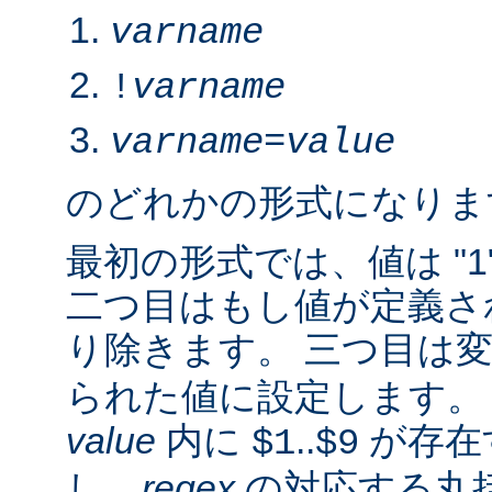
varname
!
varname
varname
=
value
のどれかの形式になりま
最初の形式では、値は "1
二つ目はもし値が定義さ
り除きます。 三つ目は
られた値に設定します。 2.
value
内に
..
が存在
$1
$9
し、
regex
の対応する丸