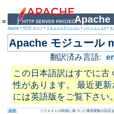
Apach
Apache
>
HTTP サーバ
>
ドキュメンテーション
>
バージョン 2.4
>
モ
Apache モジュール mo
翻訳済み言語:
e
この日本語訳はすでに古
性があります。 最近更
には英語版をご覧下さい
説明:
リクエストの特徴に基づいた環境変数の設定