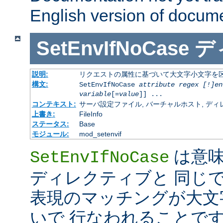
English version of docum
SetEnvIfNoCase
デ
説明:
リクエストの属性に基づいて大文字小文字を
構文:
SetEnvIfNoCase
attribute regex [!]en
variable
[=
value
]] ...
コンテキスト:
サーバ設定ファイル, バーチャルホスト, ディレクトリ
上書き:
FileInfo
ステータス:
Base
モジュール:
mod_setenvif
は意
SetEnvIfNoCase
ディレクティブと 同じ
表現のマッチングが大文
いで 行なわれることです