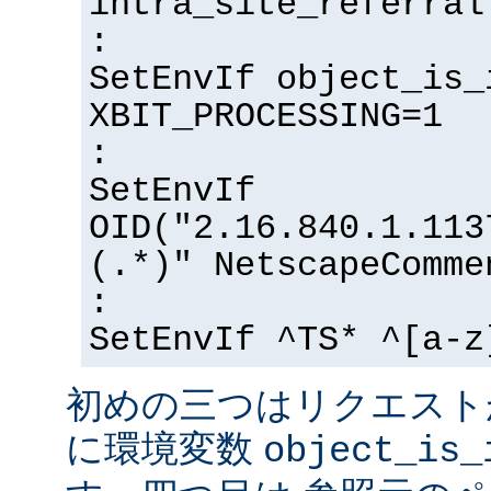
intra_site_referral
:
SetEnvIf object_is_
XBIT_PROCESSING=1
:
SetEnvIf
OID("2.16.840.1.113
(.*)" NetscapeComme
:
SetEnvIf ^TS* ^[a-z
初めの三つはリクエスト
に環境変数
object_is_