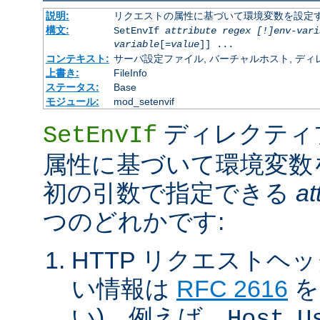
説明:
リクエストの属性に基づいて環境変数を設定
構文:
SetEnvIf
attribute regex [!]env-vari
variable
[=
value
]] ...
コンテキスト:
サーバ設定ファイル, バーチャルホスト, ディレクトリ
上書き:
FileInfo
ステータス:
Base
モジュール:
mod_setenvif
ディレクティ
SetEnvIf
属性に基づいて環境変数
初の引数で指定できる
at
つのどれかです:
HTTP リクエストヘ
い情報は
RFC 2616
を
い)。例えば、
,
Host
U