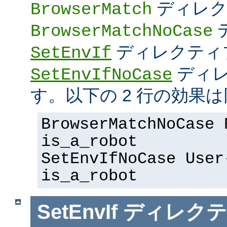
ディレク
BrowserMatch
BrowserMatchNoCase
ディレクティ
SetEnvIf
ディレ
SetEnvIfNoCase
す。以下の 2 行の効果は
BrowserMatchNoCase 
is_a_robot
SetEnvIfNoCase User
is_a_robot
SetEnvIf
ディレクテ