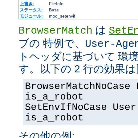
上書き:
FileInfo
ステータス:
Base
モジュール:
mod_setenvif
は
BrowserMatch
SetE
ブの 特例で、
User-Age
トヘッダに基づいて 環
す。以下の 2 行の効果
BrowserMatchNoCase 
is_a_robot
SetEnvIfNoCase User
is_a_robot
その他の例: