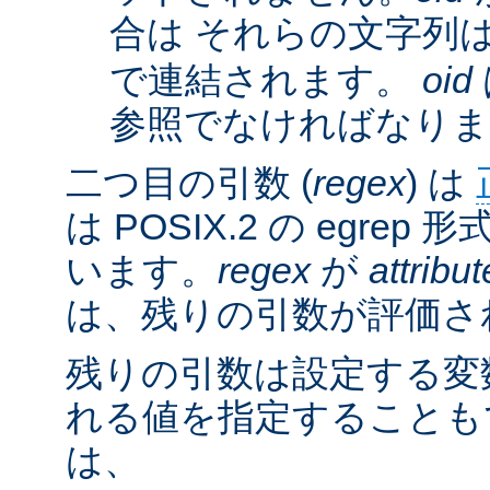
合は それらの文字列
で連結されます。
oid
参照でなければなりま
二つ目の引数 (
regex
) は
は POSIX.2 の egre
います。
regex
が
attribut
は、残りの引数が評価さ
残りの引数は設定する変
れる値を指定することも
は、