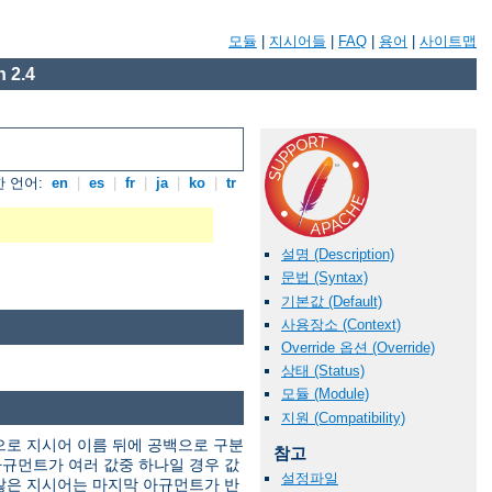
모듈
|
지시어들
|
FAQ
|
용어
|
사이트맵
 2.4
 언어:
en
|
es
|
fr
|
ja
|
ko
|
tr
설명 (Description)
문법 (Syntax)
기본값 (Default)
사용장소 (Context)
Override 옵션 (Override)
상태 (Status)
모듈 (Module)
지원 (Compatibility)
으로 지시어 이름 뒤에 공백으로 구분
참고
규먼트가 여러 값중 하나일 경우 값
설정파일
않은 지시어는 마지막 아규먼트가 반