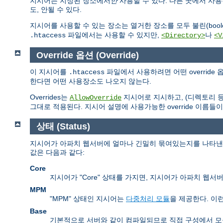
지시어는 지정된 장소에서
만
사용할 수 있다. 다른 곳에서 사
도, 안될 수 있다.
지시어를 사용할 수 있는 장소는 열거한 장소를 모두 불린(boolea
파일에서는 사용할 수 있지만,
나
.htaccess
<Directory>
<V
Override 옵션 (Override)
이 지시어를
파일에서 사용하려면 어떤 overrid
.htaccess
한다면 어떤 사용장소도 나오지 않는다.
Overrides는
지시어로 지시하고, (디렉토리 
AllowOverride
그대로 적용된다. 지시어 설명에 사용가능한 override 이름들이
상태 (Status)
지시어가 아파치 웹서버에 얼마나 긴밀히 묶여있는지를 나타낸다.
값은 다음과 같다:
Core
지시어가 "Core" 상태를 가지면, 지시어가 아파치 웹
MPM
"MPM" 상태인 지시어는
다중처리 모듈
을 제공한다. 이
Base
기본적으로 서버와 같이 컴파일되므로 직접 구성에서 모듈