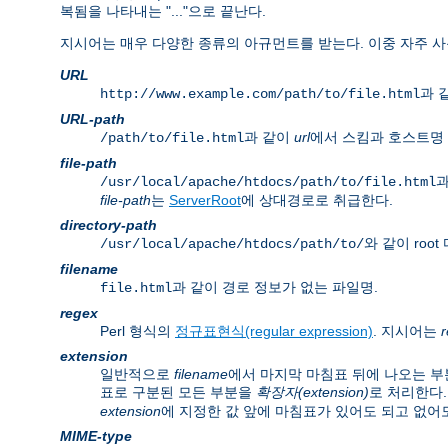
복됨을 나타내는 "..."으로 끝난다.
지시어는 매우 다양한 종류의 아규먼트를 받는다. 이중 자주 사
URL
과 같
http://www.example.com/path/to/file.html
URL-path
과 같이
url
에서 스킴과 호스트명 
/path/to/file.html
file-path
과
/usr/local/apache/htdocs/path/to/file.html
file-path
는
ServerRoot
에 상대경로로 취급한다.
directory-path
와 같이 ro
/usr/local/apache/htdocs/path/to/
filename
과 같이 경로 정보가 없는 파일명.
file.html
regex
Perl 형식의
정규표현식(regular expression)
. 지시어는
extension
일반적으로
filename
에서 마지막 마침표 뒤에 나오는 부
표로 구분된 모든 부분을
확장자(extension)
로 처리한다.
extension
에 지정한 값 앞에 마침표가 있어도 되고 없어도
MIME-type