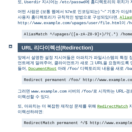
또,
지시어는
에 홈디렉토리의 위치가 
Userdir
/etc/passwd
어떤 사람은 (보통 웹에서
로 인코딩되는) "~" 기호가 이상
%7e
사용자 홈디렉토리가 규칙적인 방법으로 구성되있다면,
Alias
이
http://www.example.com/upages/user/file.html
/h
AliasMatch ^/upages/([a-zA-Z0-9]+)/?(.*) /hom
URL 리다이렉션(Redirection)
앞에서 설명한 설정 지시어들은 아파치가 파일시스템의 특정 장
언트에게 알려주어, 클라이언트가 새로 그 URL을 요청하도록 
들어,
아래
디렉토리의 내용을 새로
DocumentRoot
/foo/
/ba
Redirect permanent /foo/ http://www.example.c
그러면
서버의
로 시작하는 URL-
www.example.com
/foo/
이렉션할 수 있다.
또, 아파치는 더 복잡한 재작성 문제를 위해
지
RedirectMatch
이렉션하려면:
RedirectMatch permanent ^/$ http://www.exampl