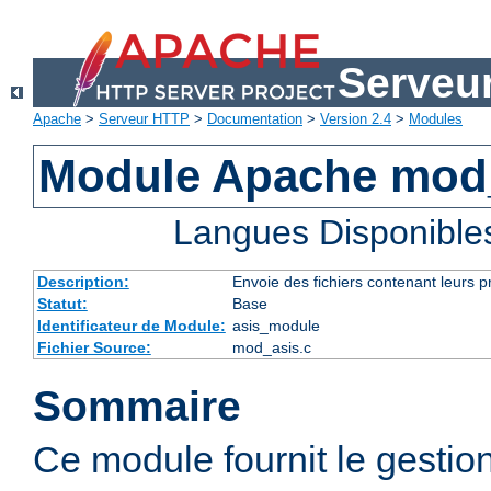
Serveu
Apache
>
Serveur HTTP
>
Documentation
>
Version 2.4
>
Modules
Module Apache mod
Langues Disponible
Description:
Envoie des fichiers contenant leurs 
Statut:
Base
Identificateur de Module:
asis_module
Fichier Source:
mod_asis.c
Sommaire
Ce module fournit le gestio