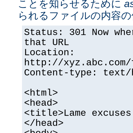
ことを知らせるために
as
られるファイルの内容の
Status: 301 Now whe
that URL
Location:
http://xyz.abc.com/
Content-type: text/
<html>
<head>
<title>Lame excuses
</head>