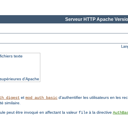
Serveur HTTP Apache Versio
Lan
fichiers texte
t supérieures d'Apache
et
d'authentifier les utilisateurs en les r
th_digest
mod_auth_basic
té similaire.
ule peut être invoqué en affectant la valeur
à la directive
file
AuthBa