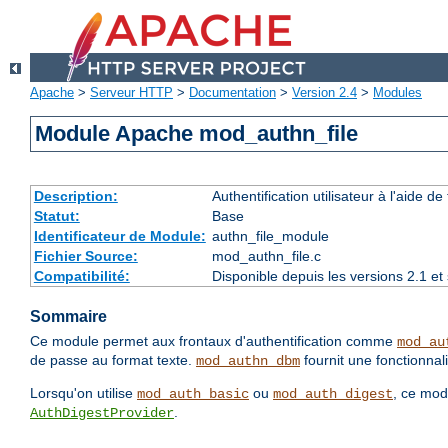
Apache
>
Serveur HTTP
>
Documentation
>
Version 2.4
>
Modules
Module Apache mod_authn_file
Description:
Authentification utilisateur à l'aide de 
Statut:
Base
Identificateur de Module:
authn_file_module
Fichier Source:
mod_authn_file.c
Compatibilité:
Disponible depuis les versions 2.1 e
Sommaire
Ce module permet aux frontaux d'authentification comme
mod_au
de passe au format texte.
fournit une fonctionnali
mod_authn_dbm
Lorsqu'on utilise
ou
, ce mod
mod_auth_basic
mod_auth_digest
.
AuthDigestProvider