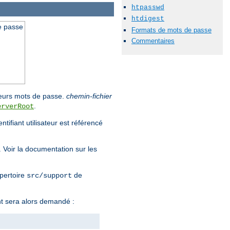
htpasswd
htdigest
de passe
Formats de mots de passe
Commentaires
e leurs mots de passe.
chemin-fichier
.
erverRoot
tifiant utilisateur est référencé
. Voir la documentation sur les
épertoire
de
src/support
nt sera alors demandé :