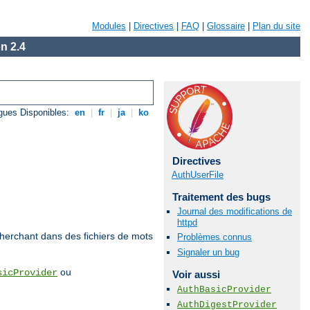
Modules
|
Directives
|
FAQ
|
Glossaire
|
Plan du site
n 2.4
gues Disponibles:
en
|
fr
|
ja
|
ko
Directives
AuthUserFile
Traitement des bugs
Journal des modifications de
httpd
echerchant dans des fichiers de mots
Problèmes connus
Signaler un bug
ou
sicProvider
Voir aussi
AuthBasicProvider
AuthDigestProvider