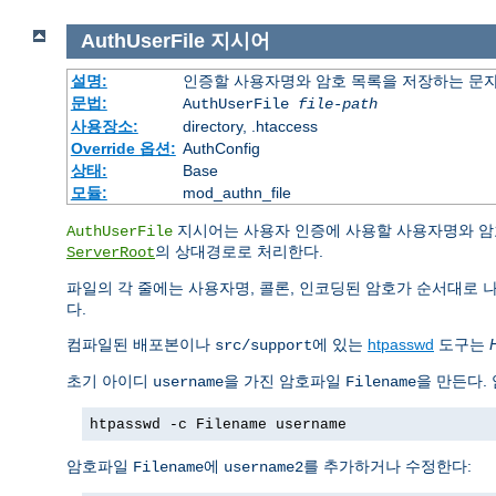
AuthUserFile
지시어
설명:
인증할 사용자명와 암호 목록을 저장하는 문
문법:
AuthUserFile
file-path
사용장소:
directory, .htaccess
Override 옵션:
AuthConfig
상태:
Base
모듈:
mod_authn_file
지시어는 사용자 인증에 사용할 사용자명와 암
AuthUserFile
의 상대경로로 처리한다.
ServerRoot
파일의 각 줄에는 사용자명, 콜론, 인코딩된 암호가 순서대로 
다.
컴파일된 배포본이나
에 있는
htpasswd
도구는
src/support
초기 아이디
을 가진 암호파일
을 만든다.
username
Filename
htpasswd -c Filename username
암호파일
에
를 추가하거나 수정한다:
Filename
username2