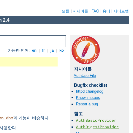
모듈
|
지시어들
|
FAQ
|
용어
|
사이트맵
 2.4
가능한 언어:
en
|
fr
|
ja
|
ko
지시어들
AuthUserFile
Bugfix checklist
httpd changelog
Known issues
Report a bug
참고
과 기능이 비슷하다.
hn_dbm
AuthBasicProvider
AuthDigestProvider
 사용한다.