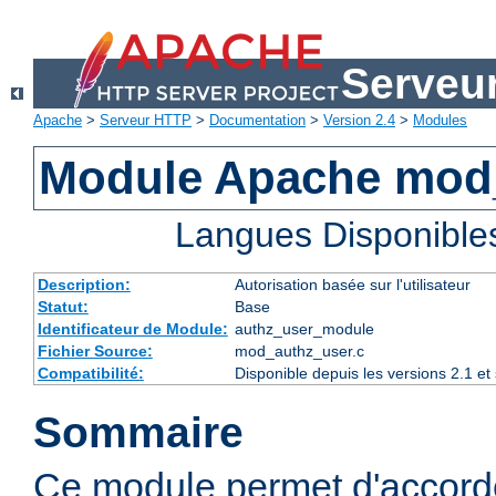
Serveu
Apache
>
Serveur HTTP
>
Documentation
>
Version 2.4
>
Modules
Module Apache mod
Langues Disponible
Description:
Autorisation basée sur l'utilisateur
Statut:
Base
Identificateur de Module:
authz_user_module
Fichier Source:
mod_authz_user.c
Compatibilité:
Disponible depuis les versions 2.1 e
Sommaire
Ce module permet d'accorde