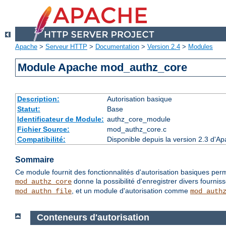
Apache
>
Serveur HTTP
>
Documentation
>
Version 2.4
>
Modules
Module Apache mod_authz_core
Description:
Autorisation basique
Statut:
Base
Identificateur de Module:
authz_core_module
Fichier Source:
mod_authz_core.c
Compatibilité:
Disponible depuis la version 2.3 d'
Sommaire
Ce module fournit des fonctionnalités d'autorisation basiques perm
donne la possibilité d'enregistrer divers fournis
mod_authz_core
, et un module d'autorisation comme
mod_authn_file
mod_auth
Conteneurs d'autorisation