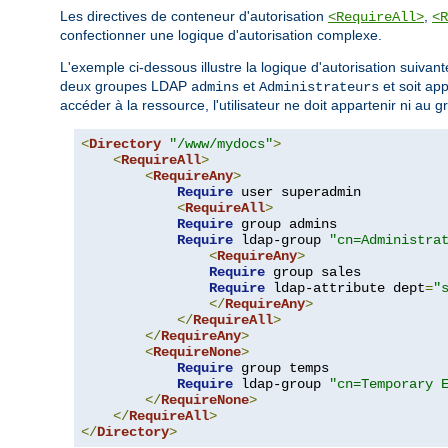
Les directives de conteneur d'autorisation
,
<RequireAll>
<R
confectionner une logique d'autorisation complexe.
L'exemple ci-dessous illustre la logique d'autorisation suivante
deux groupes LDAP
et
et soit ap
admins
Administrateurs
accéder à la ressource, l'utilisateur ne doit appartenir ni au 
<
Directory
"/www/mydocs"
>
<
RequireAll
>
<
RequireAny
>
Require
 user superadmin

<
RequireAll
>
Require
 group admins

Require
 ldap-group 
"cn=Administra
<
RequireAny
>
Require
 group sales

Require
 ldap-attribute dept
=
"
</
RequireAny
>
</
RequireAll
>
</
RequireAny
>
<
RequireNone
>
Require
 group temps

Require
 ldap-group 
"cn=Temporary 
</
RequireNone
>
</
RequireAll
>
</
Directory
>