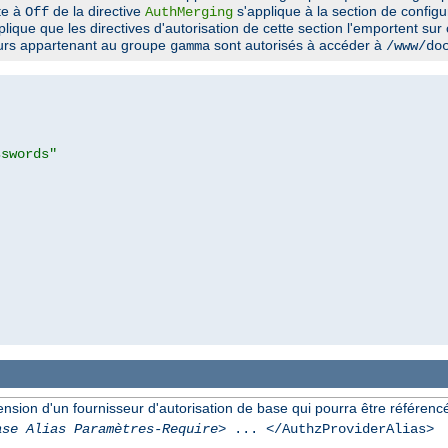
ite à
de la directive
s'applique à la section de config
Off
AuthMerging
plique que les directives d'autorisation de cette section l'emportent sur
eurs appartenant au groupe
sont autorisés à accéder à
gamma
/www/do
sswords"
ion d'un fournisseur d'autorisation de base qui pourra être référencée 
ase Alias Paramètres-Require
> ... </AuthzProviderAlias>