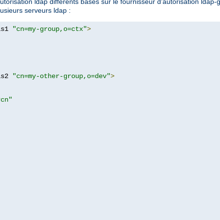
orisation ldap différents basés sur le fournisseur d'autorisation ldap-g
lusieurs serveurs ldap :
as1 
"cn=my-group,o=ctx"
>
as2 
"cn=my-other-group,o=dev"
>
?cn"