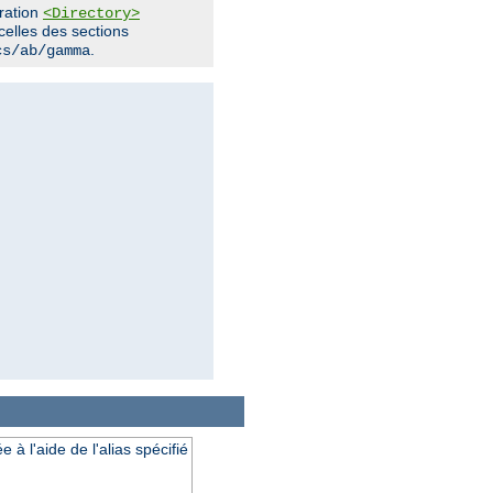
uration
<Directory>
 celles des sections
.
cs/ab/gamma
à l'aide de l'alias spécifié