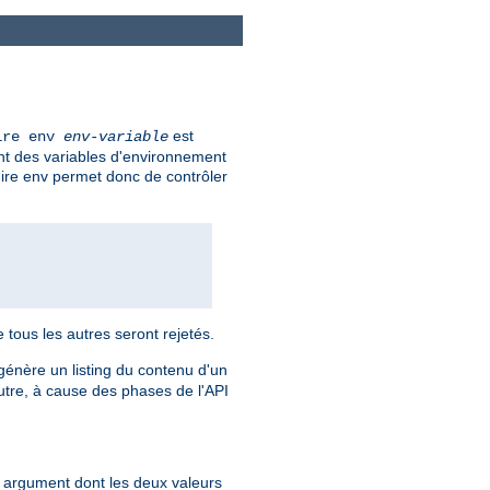
est
ire env
env-variable
ent des variables d'environnement
uire env permet donc de contrôler
e tous les autres seront rejetés.
l génère un listing du contenu d'un
utre, à cause des phases de l'API
un argument dont les deux valeurs