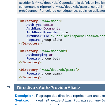
accéder à
. Cependant, la définition implic
/www/docs/ab
concernant le répertoire
, ce qui im
/www/docs/ab/gamma
précédentes. Par voie de conséquence, seuls les utilisat
<
Directory
"/www/docs"
>
AuthType
Basic
AuthName
Documents
AuthBasicProvider
 file

AuthUserFile
"/usr/local/apache/passwd/pa
Require
</
Directory
>
<
Directory
"/www/docs/ab"
>
AuthMerging
Or
Require
</
Directory
>
<
Directory
"/www/docs/ab/gamma"
>
Require
</
Directory
>
Directive
<AuthzProviderAlias>
Description:
Regroupe des directives représentant une extens
Syntaxe:
<AuthzProviderAlias
fournisseur-de-b