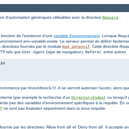
rs d'autorisation génériques utilisables avec la directive
.
Require
 fonction de l'existence d'une
variable d'environnement
. Lorsque
Requ
'environnement
env-variable
existe. Le serveur permet de définir facilem
es directives fournies par le module
. Cette directive Req
mod_setenvif
TTP tels que
(type de navigateur),
, entre autres.
User-Agent
Referer
nt commence par
se verront autoriser l'accès, alors qu
KnockKnock/2.0
interne (par exemple la recherche d'un
), ou lorsqu'i
DirectoryIndex
hérite pas des variables d'environnement spécifiques à la requête. En o
ne sont pas évaluées séparément dans la sous-requête.
f
urnie par les directives 'Allow from all' et 'Deny from all'. Il accepte 