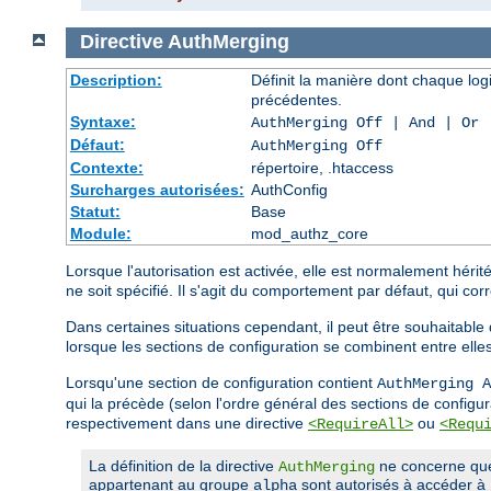
Directive
AuthMerging
Description:
Définit la manière dont chaque log
précédentes.
Syntaxe:
AuthMerging Off | And | Or
Défaut:
AuthMerging Off
Contexte:
répertoire, .htaccess
Surcharges autorisées:
AuthConfig
Statut:
Base
Module:
mod_authz_core
Lorsque l'autorisation est activée, elle est normalement héri
ne soit spécifié. Il s'agit du comportement par défaut, qui corr
Dans certaines situations cependant, il peut être souhaitable
lorsque les sections de configuration se combinent entre elle
Lorsqu'une section de configuration contient
AuthMerging A
qui la précède (selon l'ordre général des sections de configur
respectivement dans une directive
ou
<RequireAll>
<Requ
La définition de la directive
ne concerne que l
AuthMerging
appartenant au groupe
sont autorisés à accéder à
alpha