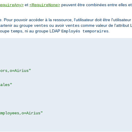
et
peuvent être combinées entre elles et 
equireAny>
<RequireNone>
. Pour pouvoir accéder à la ressource, l'utilisateur doit être l'utilisateu
partenir au groupe
ou avoir
comme valeur de l'attribut
ventes
ventes
groupe
, ni au groupe LDAP
.
temps
Employés temporaires
tors,o=Airius"
sales"
Employees,o=Airius"