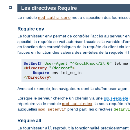
Les directives Require
Le module
met à disposition des fournisseu
mod_authz_core
Require env
Le fournisseur
permet de contrôler l'accès au serveur en
env
spécifié, la requête se voit autoriser l'accès si la variable d
en fonction des caractéristiques de la requête du client via l
l'accès en fonction des valeurs des en-têtes de la requête H
SetEnvIf
User-Agent
"^KnockKnock/2\.0"
<
Directory
"/docroot"
>
Require
</
Directory
>
Avec cet exemple, les navigateurs dont la chaîne user-age
Lorsque le serveur cherche un chemin via une
sous-requête
répertoire via le module
, la sous-requête n'
mod_autoindex
auxquelles
prend part, les directives
mod_setenvif
SetEnvI
Require all
Le fournisseur
reproduit la fonctionnalité précédemment fo
all