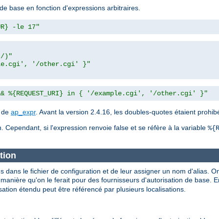
de base en fonction d'expressions arbitraires.
UR} -le 17"
t/)"
le.cgi', '/other.cgi' }"
&& %{REQUEST_URI} in { '/example.cgi', '/other.cgi' }"
n de
ap_expr
. Avant la version 2.4.16, les doubles-quotes étaient prohi
. Cependant, si l'expression renvoie false et se réfère à la variable
%{
tion
s dans le fichier de configuration et de leur assigner un nom d'alias. On
nière qu'on le ferait pour des fournisseurs d'autorisation de base. En 
ation étendu peut être référencé par plusieurs localisations.