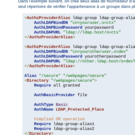
Dans l'exemple suivant, on crée deux alias de fournisseur d'aut
seul répertoire de vérifier l'appartenance à un groupe dans p
<
AuthzProviderAlias
 ldap-group ldap-group-ali
AuthLDAPBindDN
"cn=youruser,o=ctx"
AuthLDAPBindPassword
 yourpassword

AuthLDAPURL
"ldap://ldap.host/o=ctx"
</
AuthzProviderAlias
>
<
AuthzProviderAlias
 ldap-group ldap-group-ali
AuthLDAPBindDN
"cn=yourotheruser,o=dev"
AuthLDAPBindPassword
 yourotherpassword

AuthLDAPURL
"ldap://other.ldap.host/o=dev
</
AuthzProviderAlias
>
Alias
"/secure"
"/webpages/secure"
<
Directory
"/webpages/secure"
>
Require
 all granted

AuthBasicProvider
 file

AuthType
Basic
AuthName
LDAP_Protected_Place
#implied OR operation
Require
 ldap-group-alias1

Require
</
Directory
>