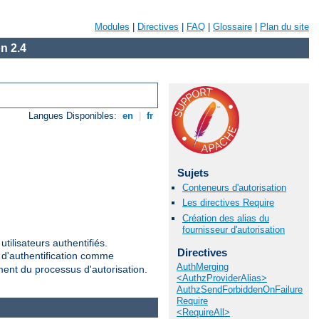
Modules
|
Directives
|
FAQ
|
Glossaire
|
Plan du site
n 2.4
Langues Disponibles:
en
|
fr
Sujets
Conteneurs d'autorisation
Les directives Require
Création des alias du
fournisseur d'autorisation
tilisateurs authentifiés.
Directives
r d'authentification comme
AuthMerging
ement du processus d'autorisation.
<AuthzProviderAlias>
AuthzSendForbiddenOnFailure
Require
<RequireAll>