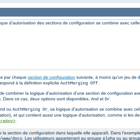
ique d'autorisation des sections de configuration se combine avec celle
tée par chaque
section de configuration
suivante, à moins qu'un jeu de di
espond à la définition explicite
.
AuthMerging Off
 de combiner la logique d'autorisation d'une section de configuration av
s. Dans ce cas, deux options sont disponibles,
et
.
And
Or
ou
, sa logique d'autorisation se combine avec cel
nd
AuthMerging Or
ation), et qui contient aussi une logique d'autorisation, comme si les 
.
ireAny>
a section de configuration dans laquelle elle apparaît. Dans l'exemple 
. Les utilisateurs appartenant au groupe
ou au grou
/www/docs
alpha