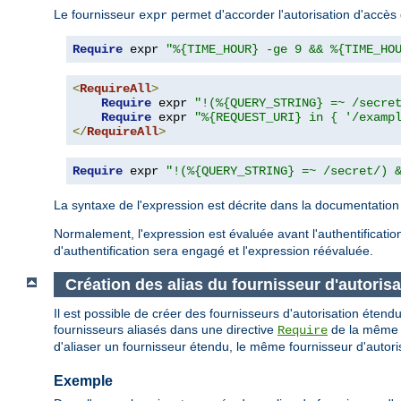
Le fournisseur
permet d'accorder l'autorisation d'accès 
expr
Require
 expr 
"%{TIME_HOUR} -ge 9 && %{TIME_HO
<
RequireAll
>
Require
 expr 
"!(%{QUERY_STRING} =~ /secre
Require
 expr 
"%{REQUEST_URI} in { '/examp
</
RequireAll
>
Require
 expr 
"!(%{QUERY_STRING} =~ /secret/) 
La syntaxe de l'expression est décrite dans la documentatio
Normalement, l'expression est évaluée avant l'authentification
d'authentification sera engagé et l'expression réévaluée.
Création des alias du fournisseur d'autorisa
Il est possible de créer des fournisseurs d'autorisation étendu
fournisseurs aliasés dans une directive
de la même ma
Require
d'aliaser un fournisseur étendu, le même fournisseur d'autoris
Exemple