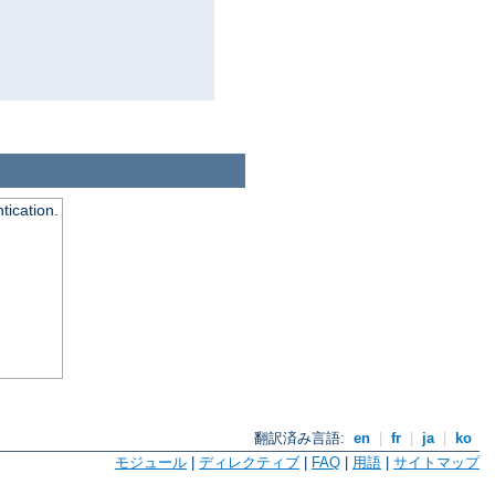
tication.
翻訳済み言語:
en
|
fr
|
ja
|
ko
モジュール
|
ディレクティブ
|
FAQ
|
用語
|
サイトマップ