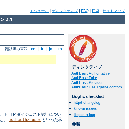
モジュール
|
ディレクティブ
|
FAQ
|
用語
|
サイトマップ
 2.4
翻訳済み言語:
en
|
fr
|
ja
|
ko
ディレクティブ
AuthBasicAuthoritative
AuthBasicFake
AuthBasicProvider
AuthBasicUseDigestAlgorithm
Bugfix checklist
httpd changelog
Known issues
 HTTP ダイジェスト認証につい
Report a bug
ルと、
といった承
mod_authz_user
参照