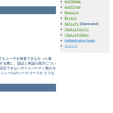
AuthName
AuthType
Require
Reject
(Deprecated)
Satisfy
<SatisfyAll>
<SatisfyOne>
Authentication howto
コメント
でもユーザを検査できなかった場
する際に、認証と承認の両方につい
設定できないサードパーティ製のモ
ジュールのソースコードが どうな