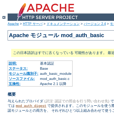
Apache
>
HTTP サーバ
>
ドキュメンテーション
>
バージョン 2.4
>
モ
Apache モジュール mod_auth_basic
この日本語訳はすでに古くなっている 可能性があります。 最
説明:
基本認証
ステータス:
Base
モジュール識別子:
auth_basic_module
ソースファイル:
mod_auth_basic.c
互換性:
Apache 2.1 以降
概要
与えられたプロバイダ
(
訳注:
認証での照会を行う問い合わせ先)
で
ては
で提供されます。このモジュールを使う
mod_auth_digest
認モジュールとの両方を、 それぞれひとつ以上組み合わせて使う