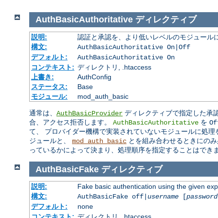
AuthBasicAuthoritative
ディレクティブ
説明:
認証と承認を、より低いレベルのモジュールに
構文:
AuthBasicAuthoritative On|Off
デフォルト:
AuthBasicAuthoritative On
コンテキスト:
ディレクトリ, .htaccess
上書き:
AuthConfig
ステータス:
Base
モジュール:
mod_auth_basic
通常は、
ディレクティブで指定した承認
AuthBasicProvider
合、アクセス拒否します。
を
AuthBasicAuthoritative
Of
て、 プロバイダー機構で実装されていないモジュールに処理
ジュールと、
とを組み合わせるときにのみ
mod_auth_basic
っているかによって決まり、処理順序を指定することはでき
AuthBasicFake
ディレクティブ
説明:
Fake basic authentication using the given e
構文:
AuthBasicFake off|
username
[
password
デフォルト:
none
コンテキスト:
ディレクトリ, .htaccess