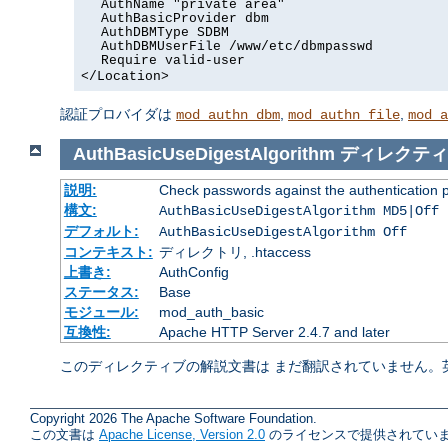
AuthName "private area"
AuthBasicProvider dbm
AuthDBMType SDBM
AuthDBMUserFile /www/etc/dbmpasswd
Require valid-user
</Location>
認証プロバイダは
,
,
mod_authn_dbm
mod_authn_file
mod_a
AuthBasicUseDigestAlgorithm
ディレクティ
説明:
Check passwords against the authentication pro
構文:
AuthBasicUseDigestAlgorithm MD5|Off
デフォルト:
AuthBasicUseDigestAlgorithm Off
コンテキスト:
ディレクトリ, .htaccess
上書き:
AuthConfig
ステータス:
Base
モジュール:
mod_auth_basic
互換性:
Apache HTTP Server 2.4.7 and later
このディレクティブの解説文書は まだ翻訳されていません。
Copyright 2026 The Apache Software Foundation.
この文書は
Apache License, Version 2.0
のライセンスで提供されていま