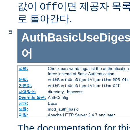
값이
이면 제공자 목
Off
로 돌아간다.
AuthBasicUseDiges
어
설명:
Check passwords against the authentication p
force instead of Basic Authentication.
문법:
AuthBasicUseDigestAlgorithm MD5|Off
기본값:
AuthBasicUseDigestAlgorithm Off
사용장소:
directory, .htaccess
Override 옵션:
AuthConfig
상태:
Base
모듈:
mod_auth_basic
지원:
Apache HTTP Server 2.4.7 and later
The documentation for thi