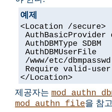
예제
<Location /secure>
AuthBasicProvider 
AuthDBMType SDBM
AuthDBMUserFile
/www/etc/dbmpasswd
Require valid-user
</Location>
제공자는
mod_authn_db
을 참고
mod_authn_file