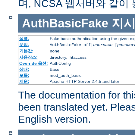
며, NCSA 웹서버와 같이
AuthBasicFake
지
설명:
Fake basic authentication using the given 
문법:
AuthBasicFake off|
username
[
passwor
기본값:
none
사용장소:
directory, .htaccess
Override 옵션:
AuthConfig
상태:
Base
모듈:
mod_auth_basic
지원:
Apache HTTP Server 2.4.5 and later
The documentation for thi
been translated yet. Plea
English version.