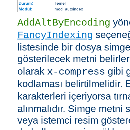
Durum:
Temel
Modül:
mod_autoindex
yöne
AddAltByEncoding
seçeneği
FancyIndexing
listesinde bir dosya simge
gösterilecek metni belirler
olarak
gibi g
x-compress
kodlaması belirtilmelidir.
karakterleri içeriyorsa tırn
alınmalıdır. Simge metni
veya istemci resim göster