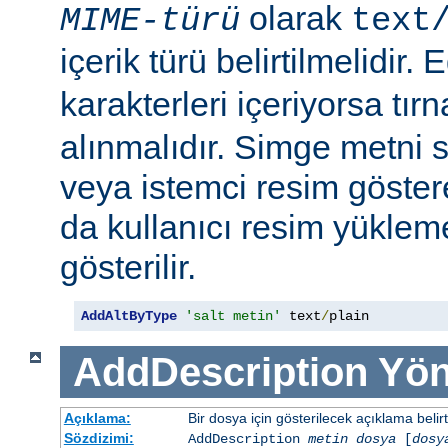
olarak
MIME-türü
text
içerik türü belirtilmelidir.
karakterleri içeriyorsa tırn
alınmalıdır. Simge metni
veya istemci resim göster
da kullanıcı resim yüklem
gösterilir.
AddAltByType
'salt metin'
 text
/
plain
AddDescription
Yön
Açıklama:
Bir dosya için gösterilecek açıklama belirtil
Sözdizimi:
AddDescription
metin dosya
[
dosy