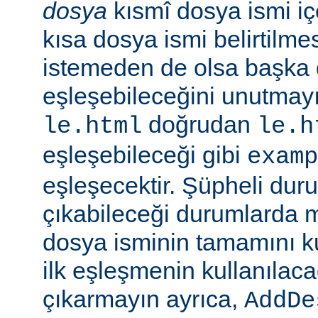
dosya
kısmî dosya ismi i
kısa dosya ismi belirtilm
istemeden de olsa başka 
eşleşebileceğini unutmayı
doğrudan
le.html
le.h
eşleşebileceği gibi
examp
eşleşecektir. Şüpheli dur
çıkabileceği durumlarda
dosya isminin tamamını k
ilk eşleşmenin kullanılaca
çıkarmayın ayrıca,
AddDe