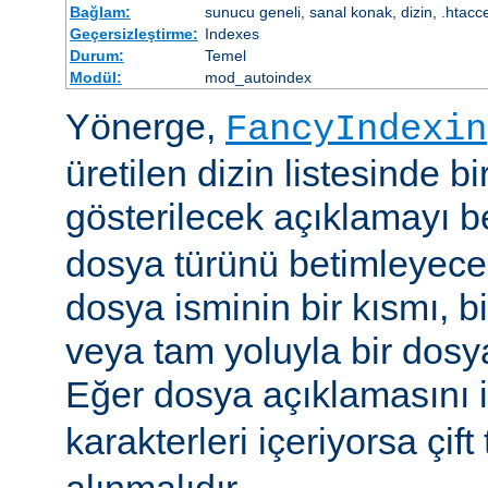
Bağlam:
sunucu geneli, sanal konak, dizin, .htacc
Geçersizleştirme:
Indexes
Durum:
Temel
Modül:
mod_autoindex
Yönerge,
FancyIndexin
üretilen dizin listesinde bi
gösterilecek açıklamayı be
dosya türünü betimleyecek
dosya isminin bir kısmı, bi
veya tam yoluyla bir dosya i
Eğer dosya açıklamasını 
karakterleri içeriyorsa çift 