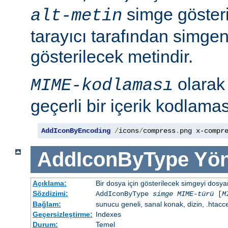
simge göster
alt-metin
tarayıcı tarafından simge
gösterilecek metindir.
olara
MIME-kodlaması
geçerli bir içerik kodlaması
AddIconByEncoding
/
icons
/
compress
.
png x-compr
AddIconByType
Yön
Açıklama:
Bir dosya için gösterilecek simgeyi dosya
Sözdizimi:
AddIconByType
simge
MIME-türü
[
M
Bağlam:
sunucu geneli, sanal konak, dizin, .htacc
Geçersizleştirme:
Indexes
Durum:
Temel