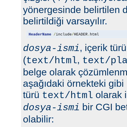
yönergesinde belirtilen 
belirtildiği varsayılır.
HeaderName
/
include
/
HEADER
.
html
, içerik tür
dosya-ismi
(
,
text/html
text/pl
belge olarak çözümlenmel
aşağıdaki örnekteki gibi 
türü
olarak 
text/html
bir CGI bet
dosya-ismi
olabilir: