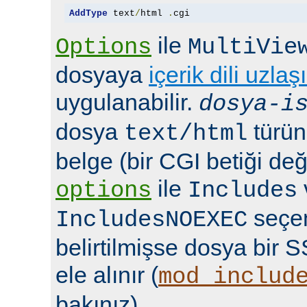
AddType
 text
/
html 
.
cgi
ile
Options
MultiVie
dosyaya
içerik dili uzlaş
uygulanabilir.
dosya-i
dosya
türün
text/html
belge (bir CGI betiği deği
ile
options
Includes
seçen
IncludesNOEXEC
belirtilmişse dosya bir S
ele alınır (
mod_includ
bakınız).