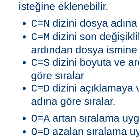
isteğine eklenebilir.
dizini dosya adına 
C=N
dizini son değişik
C=M
ardından dosya ismine g
dizini boyuta ve a
C=S
göre sıralar
dizini açıklamaya 
C=D
adına göre sıralar.
artan sıralama uyg
O=A
azalan sıralama uy
O=D