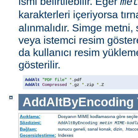
ismi belirtilebilir. Eğer
me
karakterleri içeriyorsa tırn
alınmalıdır. Simge metni
veya istemci resim göster
da kullanıcı resim yüklem
gösterilir.
AddAlt
"PDF file"
*.
AddAlt
Compressed
*.
gz 
*.
zip 
*.
Z
AddAltByEncoding
Açıklama:
Dosyanın MIME kodlamasına göre seçilen 
Sözdizimi:
AddAltByEncoding
metin
MIME-kodl
Bağlam:
sunucu geneli, sanal konak, dizin, .htacc
Geçersizleştirme:
Indexes