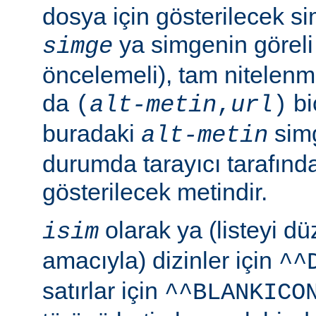
dosya için gösterilecek sim
ya simgenin göreli
simge
öncelemeli), tam nitelenm
da
bi
(
alt-metin
,
url
)
buradaki
simg
alt-metin
durumda tarayıcı tarafınd
gösterilecek metindir.
olarak ya (listeyi 
isim
amacıyla) dizinler için
^^
satırlar için
^^BLANKICO