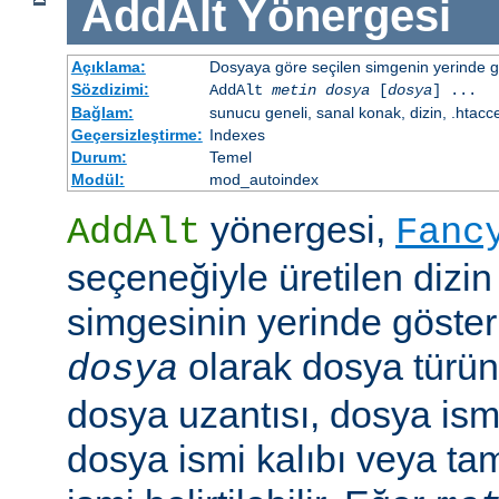
AddAlt
Yönergesi
Açıklama:
Dosyaya göre seçilen simgenin yerinde gös
Sözdizimi:
AddAlt
metin
dosya
[
dosya
] ...
Bağlam:
sunucu geneli, sanal konak, dizin, .htacc
Geçersizleştirme:
Indexes
Durum:
Temel
Modül:
mod_autoindex
yönergesi,
AddAlt
Fanc
seçeneğiyle üretilen dizin
simgesinin yerinde gösteri
olarak dosya türün
dosya
dosya uzantısı, dosya ismi
dosya ismi kalıbı veya ta