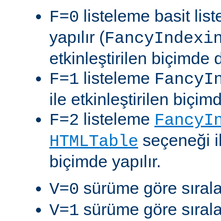
listeleme basit lis
F=0
yapılır (
FancyIndexi
etkinleştirilen biçimde 
listeleme
F=1
FancyI
ile etkinleştirilen biçim
listeleme
F=2
FancyI
seçeneği il
HTMLTable
biçimde yapılır.
sürüme göre sıralam
V=0
sürüme göre sıralam
V=1