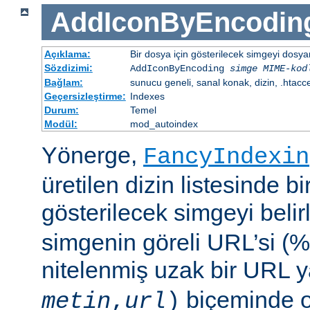
AddIconByEncodin
Açıklama:
Bir dosya için gösterilecek simgeyi dosy
Sözdizimi:
AddIconByEncoding
simge
MIME-kod
Bağlam:
sunucu geneli, sanal konak, dizin, .htacc
Geçersizleştirme:
Indexes
Durum:
Temel
Modül:
mod_autoindex
Yönerge,
FancyIndexin
üretilen dizin listesinde bi
gösterilecek simgeyi belir
simgenin göreli URL’si (%
nitelenmiş uzak bir URL 
biçeminde ol
metin
,
url
)