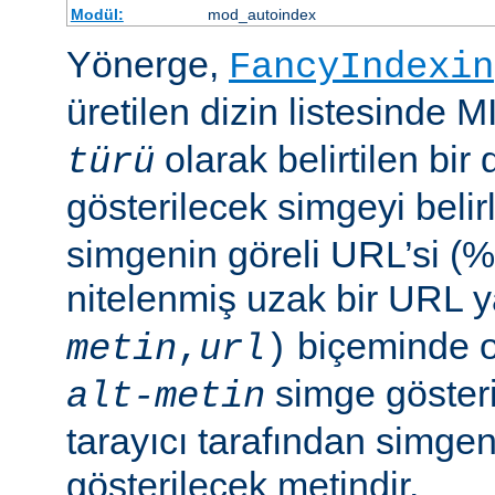
Modül:
mod_autoindex
Yönerge,
FancyIndexin
üretilen dizin listesinde 
olarak belirtilen bir 
türü
gösterilecek simgeyi belir
simgenin göreli URL’si (%
nitelenmiş uzak bir URL 
biçeminde ol
metin
,
url
)
simge göster
alt-metin
tarayıcı tarafından simge
gösterilecek metindir.