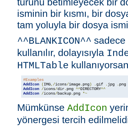
türünü betimleyecek bir d
isminin bir kısmı, bir dosy
tam yoluyla bir dosya ismi b
sadece 
^^BLANKICON^^
kullanılır, dolayısıyla
Ind
kullanıyorsan
HTMLTable
#Examples
AddIcon
(
IMG
,/
icons
/
image
.
png
)
.
gif 
.
jpg 
.
AddIcon
/
icons
/
dir
.
png 
^^
DIRECTORY
^^
AddIcon
/
icons
/
backup
.
png 
*~
Mümkünse
yer
AddIcon
yönergesi tercih edilmelidi