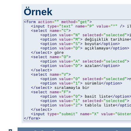
Örnek
<form
action
=
""
method
=
"get"
>
<input
type
=
"text"
name
=
"P"
value
=
"*"
/>
 i
<select
name
=
"C"
>
<option
value
=
"N"
selected
=
"selected"
>
<option
value
=
"M"
>
 değişiklik tarihine
<option
value
=
"S"
>
 boyuta
</option>
<option
value
=
"D"
>
 açıklamaya
</option>
</select>
 göre

<select
name
=
"O"
>
<option
value
=
"A"
selected
=
"selected"
>
<option
value
=
"D"
>
 azalan
</option>
</select>
<select
name
=
"V"
>
<option
value
=
"0"
selected
=
"selected"
>
<option
value
=
"1"
>
 sürümlü
</option>
</select>
 sıralamayla bir

<select
name
=
"F"
>
<option
value
=
"0"
>
 basit liste
</option
<option
value
=
"1"
selected
=
"selected"
>
<option
value
=
"2"
>
 tablolu liste
</opti
</select>
<input
type
=
"submit"
name
=
"X"
value
=
"Göste
</form>