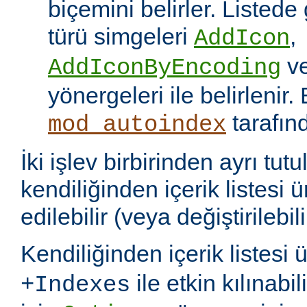
biçemini belirler. Listede
türü simgeleri
,
AddIcon
v
AddIconByEncoding
yönergeleri ile belirlenir.
tarafın
mod_autoindex
İki işlev birbirinden ayrı tu
kendiliğinden içerik listesi 
edilebilir (veya değiştirilebili
Kendiliğinden içerik listesi 
ile etkin kılınabil
+Indexes