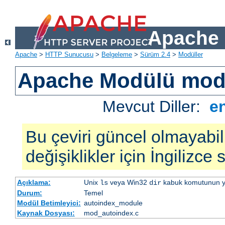
Apache 
Apache
>
HTTP Sunucusu
>
Belgeleme
>
Sürüm 2.4
>
Modüller
Apache Modülü mod
Mevcut Diller:
e
Bu çeviri güncel olmayabil
değişiklikler için İngilizce
Açıklama:
Unix
veya Win32
kabuk komutunun yaptı
ls
dir
Durum:
Temel
Modül Betimleyici:
autoindex_module
Kaynak Dosyası:
mod_autoindex.c