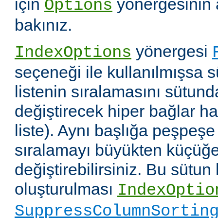
için
yönergesinin 
Options
bakınız.
yönergesi
IndexOptions
seçeneği ile kullanılmışsa s
listenin sıralamasını sütun
değiştirecek hiper bağlar hali
liste). Aynı başlığa peşpeşe
sıralamayı büyükten küçüğe
değiştirebilirsiniz. Bu sütun
oluşturulması
IndexOptio
SuppressColumnSortin