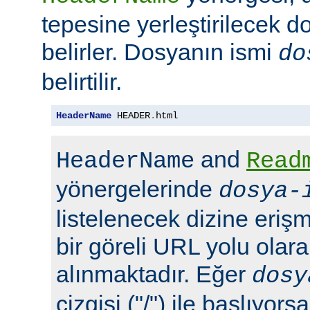
tepesine yerleştirilecek d
belirler. Dosyanın ismi
do
belirtilir.
HeaderName
 HEADER
.
html
and
HeaderName
Read
yönergelerinde
dosya-
listelenecek dizine erişm
bir göreli URL yolu olara
alınmaktadır. Eğer
dosy
çizgisi ("/") ile başlıyors