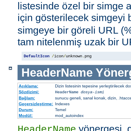
listesinde özel bir simge
için gösterilecek simgeyi b
simgeye bir göreli URL (
tam nitelenmiş uzak bir UR
DefaultIcon
/
icon
/
unknown
.
png
HeaderName
Yöner
Açıklama:
Dizin listesinin tepesine yerleştirilecek do
Sözdizimi:
HeaderName
dosya-ismi
Bağlam:
sunucu geneli, sanal konak, dizin, .htacc
Geçersizleştirme:
Indexes
Durum:
Temel
Modül:
mod_autoindex
yönergesi, di
HeaderName