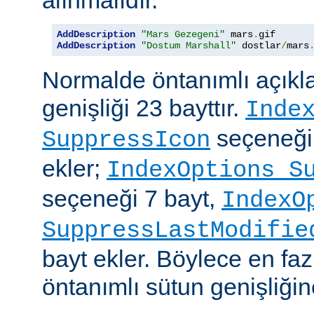
alınmalıdır.
AddDescription
"Mars Gezegeni"
 mars
.
gif 
AddDescription
"Dostum Marshall"
 dostlar
/
mars
Normalde öntanımlı açıkl
genişliği 23 bayttır.
Inde
seçeneği
SuppressIcon
ekler;
IndexOptions S
seçeneği 7 bayt,
IndexO
SuppressLastModifie
bayt ekler. Böylece en faz
öntanımlı sütun genişliğine