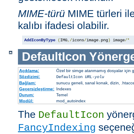
MIME-türü
MIME türleri il
kalıbı ifadesi olabilir.
AddIconByType
(
IMG
,/
icons
/
image
.
png
)
 image
/*
DefaultIcon
Yönerge
Açıklama:
Özel bir simge atanmamış dosyalar için gö
Sözdizimi:
DefaultIcon
URL-yolu
Bağlam:
sunucu geneli, sanal konak, dizin, .htacc
Geçersizleştirme:
Indexes
Durum:
Temel
Modül:
mod_autoindex
The
yöner
DefaultIcon
seçeneği
FancyIndexing