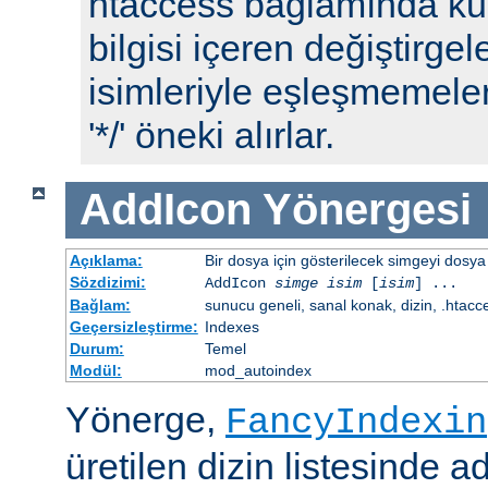
htaccess bağlamında kull
bilgisi içeren değiştirgel
isimleriyle eşleşmemeleri
'*/' öneki alırlar.
AddIcon
Yönergesi
Açıklama:
Bir dosya için gösterilecek simgeyi dosya 
Sözdizimi:
AddIcon
simge
isim
[
isim
] ...
Bağlam:
sunucu geneli, sanal konak, dizin, .htacc
Geçersizleştirme:
Indexes
Durum:
Temel
Modül:
mod_autoindex
Yönerge,
FancyIndexin
üretilen dizin listesinde a