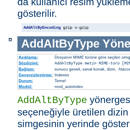
da kullanıcı resim yüklem
gösterilir.
AddAltByEncoding
 gzip x-gzip
AddAltByType
Yöne
Açıklama:
Dosyanın MIME türüne göre seçilen simgen
Sözdizimi:
AddAltByType
metin
MIME-türü
[
MI
Bağlam:
sunucu geneli, sanal konak, dizin, .htacc
Geçersizleştirme:
Indexes
Durum:
Temel
Modül:
mod_autoindex
yönerges
AddAltByType
seçeneğiyle üretilen dizin
simgesinin yerinde gösteri