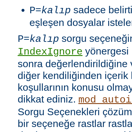
sadece belirt
P=
kalıp
eşleşen dosyalar istelen
sorgu seçeneği
P=
kalıp
yönergesi 
IndexIgnore
sonra değerlendirildiğine 
diğer kendiliğinden içerik
koşullarının konusu olma
dikkat ediniz.
mod_autoi
Sorgu Seçenekleri çözüml
bir seçeneğe rastlar rastl